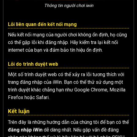
Thông tin người chơi iwin
Lỗi liên quan đến kết nối mạng
Nếu kết nối mạng của người chơi không ổn định, họ cũng
có thể gặp lỗi khi đăng nhập. Hãy kiểm tra lại kết nối
internet của bạn và đảm bảo tín hiệu ổn định.
Lỗi do trình duyệt web
Một số trình duyệt web có thể xảy ra lỗi tương thích với
trang đăng nhập của iWin. Bạn có thể thử sử dụng một
trình duyệt khác chẳng hạn như Google Chrome, Mozilla
Firefox hoặc Safari.
Kết luận
Trên đây là những hướng dẫn của chúng tôi để bạn có thể
đăng nhập iWin
dễ dàng nhất. Nếu gặp vấn đề đăng