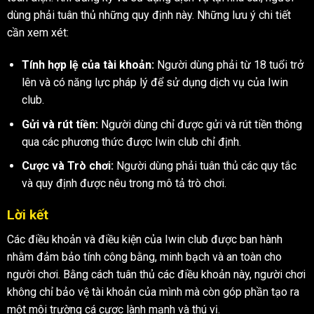
dùng phải tuân thủ những quy định này. Những lưu ý chi tiết
cần xem xét:
Tính hợp lệ của tài khoản:
Người dùng phải từ 18 tuổi trở
lên và có năng lực pháp lý để sử dụng dịch vụ của Iwin
club.
Gửi và rút tiền:
Người dùng chỉ được gửi và rút tiền thông
qua các phương thức được Iwin club chỉ định.
Cược và Trò chơi:
Người dùng phải tuân thủ các quy tắc
và quy định được nêu trong mô tả trò chơi.
Lời kết
Các điều khoản và điều kiện của Iwin club được ban hành
nhằm đảm bảo tính công bằng, minh bạch và an toàn cho
người chơi. Bằng cách tuân thủ các điều khoản này, người chơi
không chỉ bảo vệ tài khoản của mình mà còn góp phần tạo ra
một môi trường cá cược lành mạnh và thú vị.