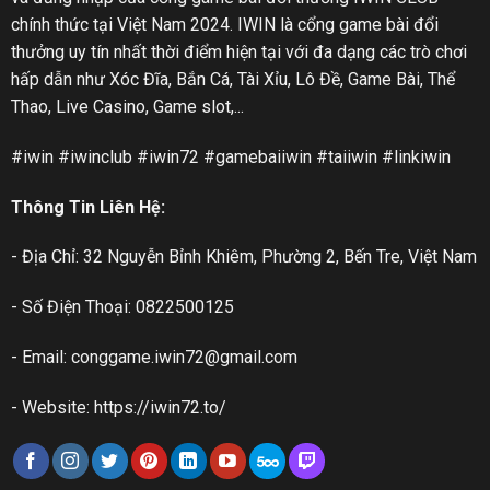
chính thức tại Việt Nam 2024. IWIN là cổng game bài đổi
thưởng uy tín nhất thời điểm hiện tại với đa dạng các trò chơi
hấp dẫn như Xóc Đĩa, Bắn Cá, Tài Xỉu, Lô Đề, Game Bài, Thể
Thao, Live Casino, Game slot,...
#iwin #iwinclub #iwin72 #gamebaiiwin #taiiwin #linkiwin
Thông Tin Liên Hệ:
- Địa Chỉ:
32 Nguyễn Bỉnh Khiêm, Phường 2, Bến Tre, Việt Nam
- Số Điện Thoại:
0822500125
- Email:
conggame.iwin72@gmail.com
- Website: https://iwin72.to/