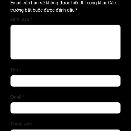
Email của bạn sẽ không được hiển thị công khai.
Các
trường bắt buộc được đánh dấu
*
Bình luận
*
Tên
*
Email
*
Trang web