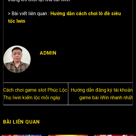
> Bài viết liên quan :
Hướng dẫn cách chơi lô đề siêu
tốc Iwin
ADMIN
Cách chơi game slot Phúc Lộc
Hướng dẫn đăng ký tài khoản
Thọ Iwin kiếm lộc mỗi ngày
game bài iWin nhanh nhất
BÀI LIÊN QUAN