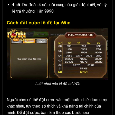
4 số:
Dự đoán 4 số cuối cùng của giải đặc biệt, với tỷ
lệ trả thưởng 1 ăn 9990.
Cách đặt cược lô đề tại iWin
Luật chơi của lô đề tại iWin
Người chơi có thể đặt cược vào một hoặc nhiều loại cược
khác nhau, tùy theo sở thích và khả năng tài chính của
mình. Để đặt cược, bạn làm theo các bước sau: