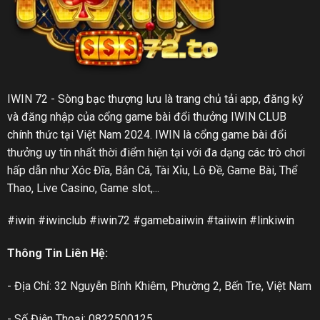
IWIN 72
- Sòng bạc thượng lưu là trang chủ tải app, đăng ký
và đăng nhập của cổng game bài đổi thưởng IWIN CLUB
chính thức tại Việt Nam 2024. IWIN là cổng game bài đổi
thưởng uy tín nhất thời điểm hiện tại với đa dạng các trò chơi
hấp dẫn như Xóc Đĩa, Bắn Cá, Tài Xỉu, Lô Đề, Game Bài, Thể
Thao, Live Casino, Game slot,...
#iwin #iwinclub #iwin72 #gamebaiiwin #taiiwin #linkiwin
Thông Tin Liên Hệ:
- Địa Chỉ:
32 Nguyễn Bỉnh Khiêm, Phường 2, Bến Tre, Việt Nam
- Số Điện Thoại:
0822500125