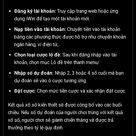
Đăng ký tài khoản:
Truy cập trang web hoặc ứng
dụng iWin để tạo một tài khoản mới.
Nạp tiền vào tài khoản:
Chuyển tiền vào tài khoản
bằng các phương thức được hỗ trợ như chuyển khoản
ngân hàng, ví điện tử,…
Chọn loại cược lô đề:
Sau khi đăng nhập vào tài
khoản, chọn mục Lô đề trên thanh menu/
Nhập số dự đoán:
Nhập 2, 3 hoặc 4 số cuối mà bạn
dự đoán sẽ vào ô cược tương ứng.
Đặt cược:
Chọn mức tiền cược và xác nhận đặt cược.
Kết quả xổ số kiến thiết sẽ được công bố vào các buổi
chiều. Nếu số dự đoán của người chơi trùng với kết quả
xổ số, người chơi sẽ giành chiến thắng và được trả
thưởng theo tỷ lệ quy định.