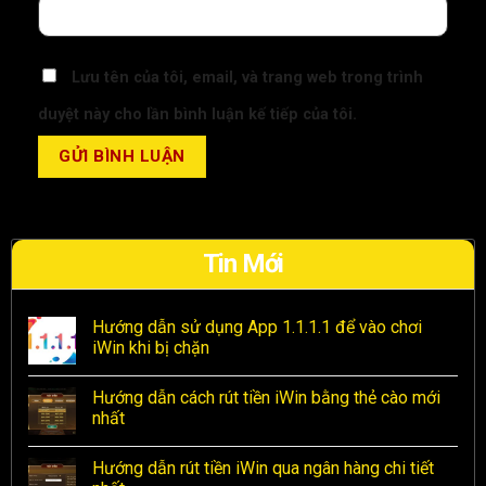
Lưu tên của tôi, email, và trang web trong trình
duyệt này cho lần bình luận kế tiếp của tôi.
Tin Mới
Hướng dẫn sử dụng App 1.1.1.1 để vào chơi
iWin khi bị chặn
Hướng dẫn cách rút tiền iWin bằng thẻ cào mới
nhất
Hướng dẫn rút tiền iWin qua ngân hàng chi tiết