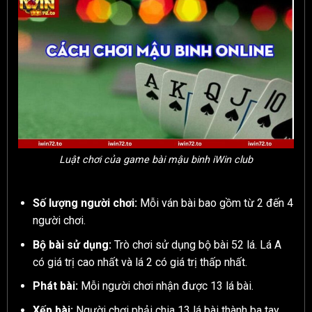
Luật chơi của game bài mậu binh iWin club
Số lượng người chơi:
Mỗi ván bài bao gồm từ 2 đến 4
người chơi.
Bộ bài sử dụng:
Trò chơi sử dụng bộ bài 52 lá. Lá A
có giá trị cao nhất và lá 2 có giá trị thấp nhất.
Phát bài:
Mỗi người chơi nhận được 13 lá bài.
Xếp bài:
Người chơi phải chia 13 lá bài thành ba tay