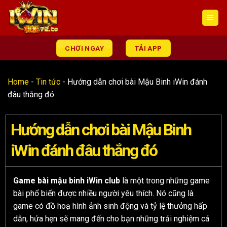
Skip
to
content
CHƠI NGAY
TẢI APP
Home
-
Tin tức
-
Hướng dẫn chơi bài Mậu Binh iWin đánh
đâu thắng đó
Hướng dẫn chơi bài Mậu Binh
iWin đánh đâu thắng đó
Game bài mậu binh iWin club
là một trong những game
bài phổ biến được nhiều người yêu thích. Nó cũng là
game có đồ hoạ hình ảnh sinh động và tỷ lệ thưởng hấp
dẫn, hứa hẹn sẽ mang đến cho bạn những trải nghiệm cá