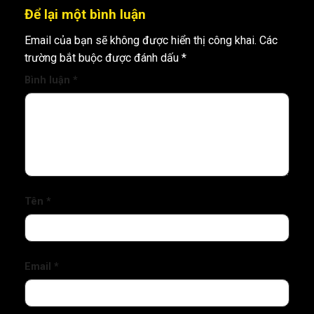
Để lại một bình luận
Email của bạn sẽ không được hiển thị công khai.
Các
trường bắt buộc được đánh dấu
*
Bình luận
*
Tên
*
Email
*