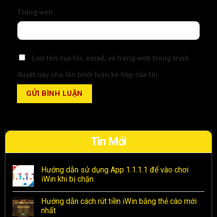
Trang web
Lưu tên của tôi, email, và trang web trong trình
duyệt này cho lần bình luận kế tiếp của tôi.
Tin Mới
Hướng dẫn sử dụng App 1.1.1.1 để vào chơi
iWin khi bị chặn
Hướng dẫn cách rút tiền iWin bằng thẻ cào mới
nhất