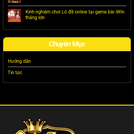
Kinh nghiệm chơi Lô đề online tại game bài iWin
thắng lớn
Chuyên Mục
Hướng dẫn
Tin tức