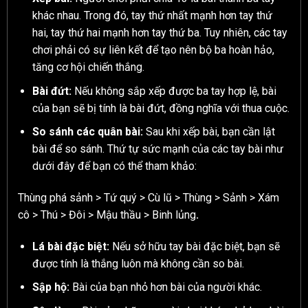
khác nhau. Trong đó, tay thứ nhất mạnh hơn tay thứ
hai, tay thứ hai mạnh hơn tay thứ ba. Tuy nhiên, các tay
chơi phải có sự liên kết để tạo nên bộ ba hoàn hảo,
tăng cơ hội chiến thắng.
Bài đứt:
Nếu không sắp xếp được ba tay hợp lệ, bài
của bạn sẽ bị tính là bài đứt, đồng nghĩa với thua cuộc.
So sánh các quân bài:
Sau khi xếp bài, bạn cần lật
bài để so sánh. Thứ tự sức mạnh của các tay bài như
dưới đây để bạn có thể tham khảo:
Thùng phá sảnh > Tứ quý > Cù lũ > Thùng > Sảnh > Xám
cô > Thú > Đôi > Mậu thầu > Binh lủng
.
Lá bài đặc biệt:
Nếu sở hữu tay bài đặc biệt, bạn sẽ
được tính là thắng luôn mà không cần so bài.
Sập hộ:
Bài của bạn nhỏ hơn bài của người khác.