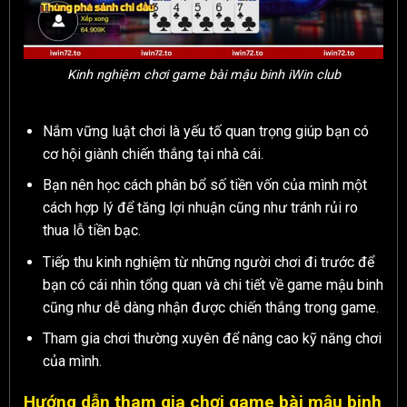
Kinh nghiệm chơi game bài mậu binh iWin club
Nắm vững luật chơi là yếu tố quan trọng giúp bạn có
cơ hội giành chiến thắng tại nhà cái.
Bạn nên học cách phân bổ số tiền vốn của mình một
cách hợp lý để tăng lợi nhuận cũng như tránh rủi ro
thua lỗ tiền bạc.
Tiếp thu kinh nghiệm từ những người chơi đi trước để
bạn có cái nhìn tổng quan và chi tiết về game mậu binh
cũng như dễ dàng nhận được chiến thắng trong game.
Tham gia chơi thường xuyên để nâng cao kỹ năng chơi
của mình.
Hướng dẫn tham gia chơi game bài mậu binh