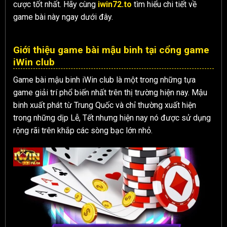
cược tốt nhất. Hãy cùng
iwin72.to
tìm hiểu chi tiết về
game bài này ngay dưới đây.
Giới thiệu game bài mậu binh tại cổng game
iWin club
Game bài mậu binh iWin club là một trong những tựa
game giải trí phổ biến nhất trên thị trường hiện nay. Mậu
binh xuất phát từ Trung Quốc và chỉ thường xuất hiện
trong những dịp Lễ, Tết nhưng hiện nay nó được sử dụng
rộng rãi trên khắp các sòng bạc lớn nhỏ.