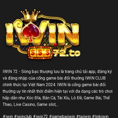
IWIN 72
- Sòng bạc thượng lưu là trang chủ tải app, đăng ký
và đăng nhập của cổng game bài đổi thưởng IWIN CLUB
chính thức tại Việt Nam 2024. IWIN là cổng game bài đổi
thưởng uy tín nhất thời điểm hiện tại với đa dạng các trò chơi
hấp dẫn như Xóc Đĩa, Bắn Cá, Tài Xỉu, Lô Đề, Game Bài, Thể
Thao, Live Casino, Game slot,...
#iwin #iwinclub #iwin72 #gamebaiiwin #taiiwin #linkiwin