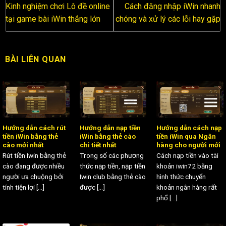
Kinh nghiệm chơi Lô đề online
Cách đăng nhập iWin nhanh
tại game bài iWin thắng lớn
chóng và xử lý các lỗi hay gặp
BÀI LIÊN QUAN
Hướng dẫn cách rút
Hướng dẫn nạp tiền
Hướng dẫn cách nạp
tiền iWin bằng thẻ
iWin bằng thẻ cào
tiền iWin qua Ngân
cào mới nhất
chi tiết nhất
hàng cho người mới
Rút tiền Iwin bằng thẻ
Trong số các phương
Cách nạp tiền vào tài
cào đang được nhiều
thức nạp tiền, nạp tiền
khoản iwin72 bằng
người ưa chuộng bởi
Iwin club bằng thẻ cào
hình thức chuyển
tính tiện lợi [...]
được [...]
khoản ngân hàng rất
phổ [...]