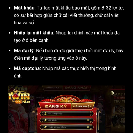
Mật khẩu:
Tự tạo mật khẩu bảo mật, gồm 8-32 ký tự,
có sự kết hợp giữa chữ cái viết thường, chữ cái viết
hoa và số.
Nhập lại mật khẩu:
Nhập lại chính xác mật khẩu đã
tạo ở ô bên cạnh.
Mã đại lý:
Nếu bạn được giới thiệu bởi một đại lý, hãy
điền mã đại lý tương ứng vào ô này.
Mã captcha:
Nhập mã xác thực hiển thị trong hình
ảnh.