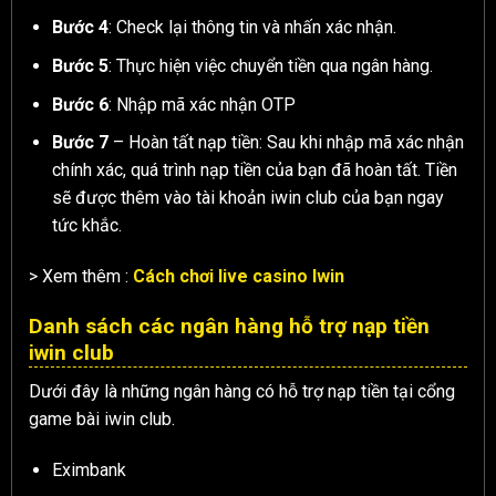
Bước 4
: Check lại thông tin và nhấn xác nhận.
Bước 5
: Thực hiện việc chuyển tiền qua ngân hàng.
Bước 6
: Nhập mã xác nhận OTP
Bước 7
– Hoàn tất nạp tiền: Sau khi nhập mã xác nhận
chính xác, quá trình nạp tiền của bạn đã hoàn tất. Tiền
sẽ được thêm vào tài khoản iwin club của bạn ngay
tức khắc.
> Xem thêm :
Cách chơi live casino Iwin
Danh sách các ngân hàng hỗ trợ nạp tiền
iwin club
Dưới đây là những ngân hàng có hỗ trợ nạp tiền tại cổng
game bài iwin club.
Eximbank