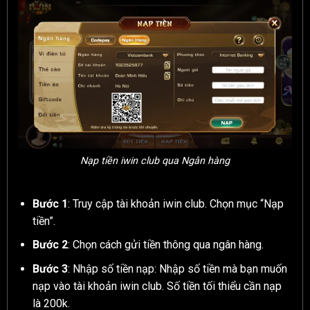
Nạp tiền iwin club qua Ngân hàng
Bước 1
: Truy cập tài khoản iwin club. Chọn mục “Nạp
tiền”.
Bước 2
: Chọn cách gửi tiền thông qua ngân hàng.
Bước 3
: Nhập số tiền nạp: Nhập số tiền mà bạn muốn
nạp vào tài khoản iwin club. Số tiền tối thiểu cần nạp
là 200k.