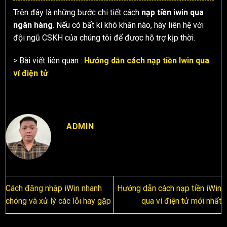
Trên đây là những bước chi tiết cách
nạp tiền iwin qua
ngân hàng
. Nếu có bất kì khó khăn nào, hãy liên hệ với
đội ngũ CSKH của chúng tôi để được hỗ trợ kịp thời.
> Bài viết liên quan :
Hướng dẫn cách nạp tiền Iwin qua
ví điện tử
ADMIN
Cách đăng nhập iWin nhanh
Hướng dẫn cách nạp tiền iWin
chóng và xử lý các lỗi hay gặp
qua ví điện tử mới nhất