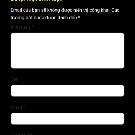
Email của bạn sẽ không được hiển thị công khai.
Các
trường bắt buộc được đánh dấu
*
Bình luận
*
Tên
*
Email
*