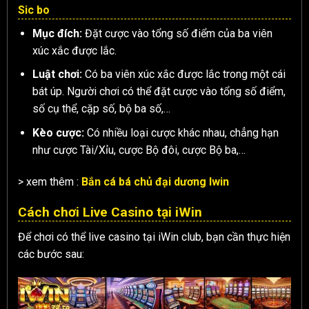
Sic bo
Mục đích:
Đặt cược vào tổng số điểm của ba viên
xúc xắc được lắc.
Luật chơi:
Có ba viên xúc xắc được lắc trong một cái
bát úp. Người chơi có thể đặt cược vào tổng số điểm,
số cụ thể, cặp số, bộ ba số,…
Kèo cược:
Có nhiều loại cược khác nhau, chẳng hạn
như cược Tài/Xỉu, cược Bộ đôi, cược Bộ ba,…
> xem thêm :
Bắn cá bá chủ đại dương Iwin
Cách chơi Live Casino tại iWin
Để chơi có thể live casino tại iWin club, bạn cần thực hiện
các bước sau: