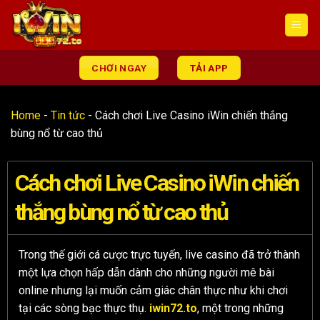
Skip
to
content
CHƠI NGAY
TẢI APP
Home
-
Tin tức
-
Cách chơi Live Casino iWin chiến thắng
bùng nổ từ cao thủ
Cách chơi Live Casino iWin chiến
thắng bùng nổ từ cao thủ
Trong thế giới cá cược trực tuyến, live casino đã trở thành
một lựa chọn hấp dẫn dành cho những người mê bài
online nhưng lại muốn cảm giác chân thực như khi chơi
tại các sòng bạc thực thụ.
iwin72.to
, một trong những