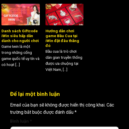
Danh sách Giftcode
Hướng dẫn chơi
iWin siêu hấp dẫn
game Bầu Cua tại
dành cho người chơi
iWin đặt đâu thắng
đó
Game Iwin là một
Bầu cua là trò chơi
trong những cổng
dân gian truyền thống
game quốc tế uy tín và
được ưa chuộng tại
có hoạt [...]
Việt Nam, [...]
Để lại một bình luận
Email của bạn sẽ không được hiển thị công khai.
Các
trường bắt buộc được đánh dấu
*
Bình luận
*