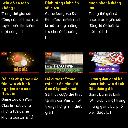
iWin có an toàn
Đỉnh rủng rỉnh tiền
cược nhanh thắng
không?
về 2024
lớn
Trong thế giới sôi
Game Songoku Đu
Trong thế giới cá
động của cờ bạc trực
Đỉnh được mệnh danh
cược trực tuyến sôi
tuyến, việc tìm kiếm
là một trong những
động, lô đề luôn là
một sòng [...]
trò chơi đổi thưởng
một trò [...]
[...]
Đôi nét về game Xóc
Cá cược thể thao
Hướng dẫn chơi bài
Đĩa iWin và kinh
Iwin – Sân chơi đỏ
Mậu Binh iWin đánh
nghiệm cho các
đen đầy cuốn hút
đâu thắng đó
Newbie
Sảnh cá cược thể thao
Game bài mậu binh
Game xóc đĩa iWin
tại nhà cái iWin là một
iWin club là một trong
Club là một trong
trong những hình thức
những game bài phổ
những tựa game
giải [...]
biến được [...]
không quá xa lạ [...]