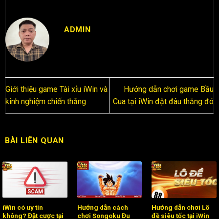
ADMIN
Giới thiệu game Tài xỉu iWin và
Hướng dẫn chơi game Bầu
kinh nghiệm chiến thắng
Cua tại iWin đặt đâu thắng đó
BÀI LIÊN QUAN
iWin có uy tín
Hướng dẫn cách
Hướng dẫn chơi Lô
không? Đặt cược tại
chơi Songoku Đu
đề siêu tốc tại iWin