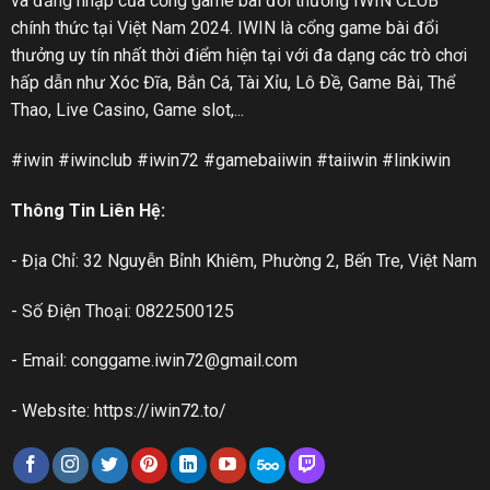
và đăng nhập của cổng game bài đổi thưởng IWIN CLUB
chính thức tại Việt Nam 2024. IWIN là cổng game bài đổi
thưởng uy tín nhất thời điểm hiện tại với đa dạng các trò chơi
hấp dẫn như Xóc Đĩa, Bắn Cá, Tài Xỉu, Lô Đề, Game Bài, Thể
Thao, Live Casino, Game slot,...
#iwin #iwinclub #iwin72 #gamebaiiwin #taiiwin #linkiwin
Thông Tin Liên Hệ:
- Địa Chỉ:
32 Nguyễn Bỉnh Khiêm, Phường 2, Bến Tre, Việt Nam
- Số Điện Thoại:
0822500125
- Email:
conggame.iwin72@gmail.com
- Website: https://iwin72.to/