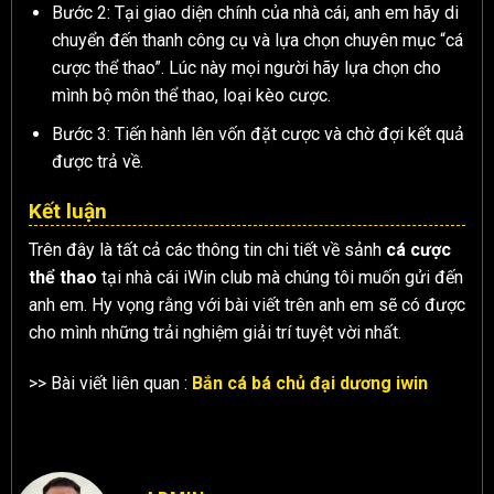
Bước 2: Tại giao diện chính của nhà cái, anh em hãy di
chuyển đến thanh công cụ và lựa chọn chuyên mục “cá
cược thể thao”. Lúc này mọi người hãy lựa chọn cho
mình bộ môn thể thao, loại kèo cược.
Bước 3: Tiến hành lên vốn đặt cược và chờ đợi kết quả
được trả về.
Kết luận
Trên đây là tất cả các thông tin chi tiết về sảnh
cá cược
thể thao
tại nhà cái iWin club mà chúng tôi muốn gửi đến
anh em. Hy vọng rằng với bài viết trên anh em sẽ có được
cho mình những trải nghiệm giải trí tuyệt vời nhất.
>> Bài viết liên quan :
Bắn cá bá chủ đại dương iwin