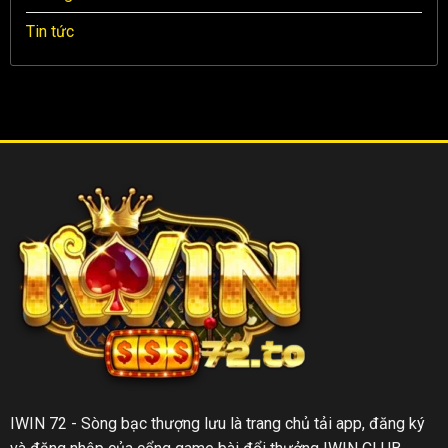
Tin tức
IWIN 72
- Sòng bạc thượng lưu là trang chủ tải app, đăng ký