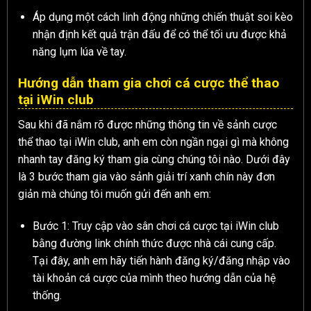
Áp dụng một cách linh động những chiến thuật soi kèo
nhận định kết quả trận đấu để có thể tối ưu được khả
năng lụm lúa về tay.
Hướng dẫn tham gia chơi cá cược thể thao
tại iWin club
Sau khi đã nắm rõ được những thông tin về sảnh cược
thể thao tại iWin club, anh em còn ngần ngại gì mà không
nhanh tay đăng ký tham gia cùng chúng tôi nào. Dưới đây
là 3 bước tham gia vào sảnh giải trí xanh chín này đơn
giản mà chúng tôi muốn gửi đến anh em:
Bước 1: Truy cập vào sân chơi cá cược tại iWin club
bằng đường link chính thức được nhà cái cung cấp.
Tại đây, anh em hãy tiến hành đăng ký/đăng nhập vào
tài khoản cá cược của mình theo hướng dẫn của hệ
thống.