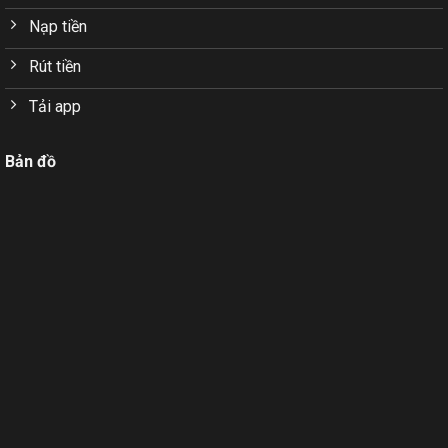
Nạp tiền
Rút tiền
Tải app
Bản đồ