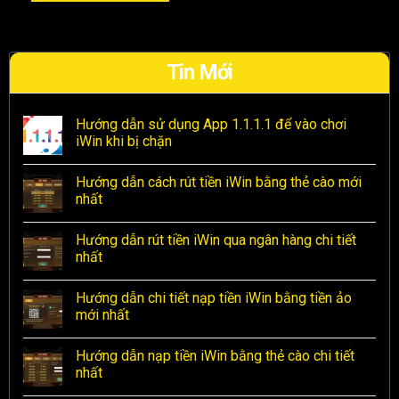
Tin Mới
Hướng dẫn sử dụng App 1.1.1.1 để vào chơi
iWin khi bị chặn
Hướng dẫn cách rút tiền iWin bằng thẻ cào mới
nhất
Hướng dẫn rút tiền iWin qua ngân hàng chi tiết
nhất
Hướng dẫn chi tiết nạp tiền iWin bằng tiền ảo
mới nhất
Hướng dẫn nạp tiền iWin bằng thẻ cào chi tiết
nhất