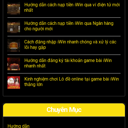
Hướng dẫn cách nạp tiền iWin qua ví điện tử mới
nhất
Hướng dẫn cách nạp tiền iWin qua Ngân hàng
cho người mới
Cách đăng nhập iWin nhanh chóng và xử lý các
lỗi hay gặp
Hướng dẫn đăng ký tài khoản game bài iWin
nhanh nhất
Kinh nghiệm chơi Lô đề online tại game bài iWin
thắng lớn
Chuyên Mục
Hướng dẫn