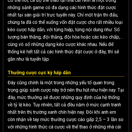
Có thể nói, cá độ thể thao tại nhà cái Iwin là một trong
những sảnh game có đa dạng các hình thức đặt cược
nhất tại sàn giải trí trực tuyến này. Chỉ một trận thi đấu,
chúng ta đã có thể xuống vốn đặt cược cho rất nhiều loại
kèo cược hấp dẫn, với từng hiệp, từng nội dung như: Số
lượng bàn thắng, đội thắng, đội hòa hoặc các kèo chấp,…
cùng vô số những dạng kèo cược khác nhau. Nếu để
thống kê hết tất cả các hình thức đặt cược ở đây, thì sẽ
gần như là tuyển tập.
Thưởng cược cực kỳ hấp dẫn
Đây cũng chính là một trong những yếu tố quan trong
trọng giúp sảnh cược này trở nên thu hút như hiện nay. Tại
đây, mức thưởng sẽ được những quy định của hệ thống
về tỷ lệ kèo. Tuy nhiên, tất cả đều nằm ở mức cạnh tranh
nhất trên thị trường xanh chín hiện nay. Đôi khi anh em
còn nhận về tay mức thưởng cược cáo gấp 2,5 – 3 lần so
với những hình thức cá cược về thể thao ở những nhà cái