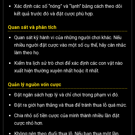
Xác định các số “nóng” và “lạnh” bằng cách theo dõi
kết quả trước đó và đặt cược phù hợp.
Quan sát và phân tích
Quan sát kỹ hành vi của những người chơi khác. Nếu
nhiều người đặt cược vào một số cụ thể, hãy cân nhắc
làm theo họ.
Kiểm tra lịch sử trò chơi để xác định các con vật nào
xuất hiện thường xuyên nhất hoặc ít nhất.
Quản lý nguồn vốn cược
Đặt ngân sách hợp lý và chỉ chơi trong phạm vi đó.
Đặt ra giới hạn thắng và thua để tránh thua lỗ quá mức.
Chia nhỏ số tiền cược của mình thành nhiều lần đặt
cược nhỏ hơn.
Không nên theo đuổi thua lỗ. Nếu bạn thua một lần,