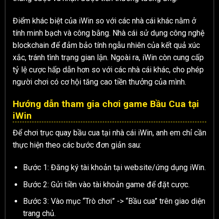
Điểm khác biệt của iWin so với các nhà cái khác nằm ở
tính minh bạch và công bằng. Nhà cái sử dụng công nghệ
blockchain để đảm bảo tính ngẫu nhiên của kết quả xúc
xắc, tránh tình trạng gian lận. Ngoài ra, iWin còn cung cấp
tỷ lệ cược hấp dẫn hơn so với các nhà cái khác, cho phép
người chơi có cơ hội tăng cao tiền thưởng của mình.
Hướng dẫn tham gia chơi game Bầu Cua tại
iWin
Để chơi trục quay bầu cua tại nhà cái iWin, anh em chỉ cần
thực hiện theo các bước đơn giản sau:
Bước 1: Đăng ký tài khoản tại website/ứng dụng iWin.
Bước 2: Gửi tiền vào tài khoản game để đặt cược.
Bước 3: Vào mục “Trò chơi” -> “Bầu cua” trên giao diện
trang chủ.