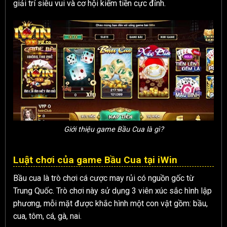
giải trí siêu vui và cơ hội kiếm tiền cực đỉnh.
Giới thiệu game Bầu Cua là gì?
Luật chơi của game Bầu Cua tại iWin
Bầu cua là trò chơi cá cược may rủi có nguồn gốc từ
Trung Quốc. Trò chơi này sử dụng 3 viên xúc sắc hình lập
phương, mỗi mặt được khắc hình một con vật gồm: bầu,
cua, tôm, cá, gà, nai.