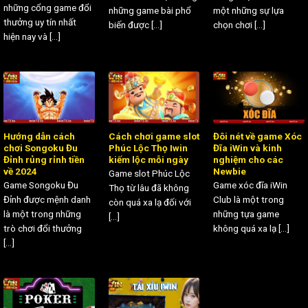
những cổng game đổi
những game bài phổ
một những sự lựa
thưởng uy tín nhất
biến được [...]
chọn chơi [...]
hiện nay và [...]
Hướng dẫn cách
Cách chơi game slot
Đôi nét về game Xóc
chơi Songoku Đu
Phúc Lộc Thọ Iwin
Đĩa iWin và kinh
Đỉnh rủng rỉnh tiền
kiếm lộc mỗi ngày
nghiệm cho các
về 2024
Newbie
Game slot Phúc Lộc
Game Songoku Đu
Game xóc đĩa iWin
Thọ từ lâu đã không
Đỉnh được mệnh danh
Club là một trong
còn quá xa lạ đối với
là một trong những
những tựa game
[...]
trò chơi đổi thưởng
không quá xa lạ [...]
[...]