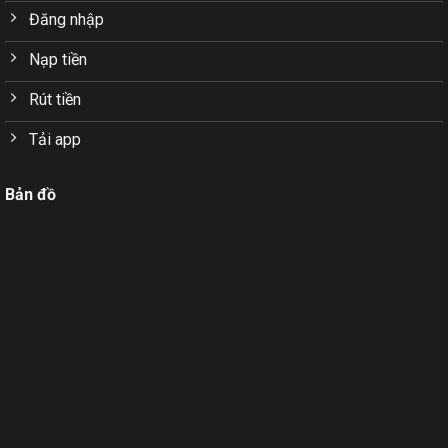
Đăng nhập
Nạp tiền
Rút tiền
Tải app
Bản đồ