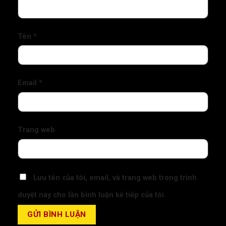
Tên
*
Email
*
Trang web
Lưu tên của tôi, email, và trang web trong trình
duyệt này cho lần bình luận kế tiếp của tôi.