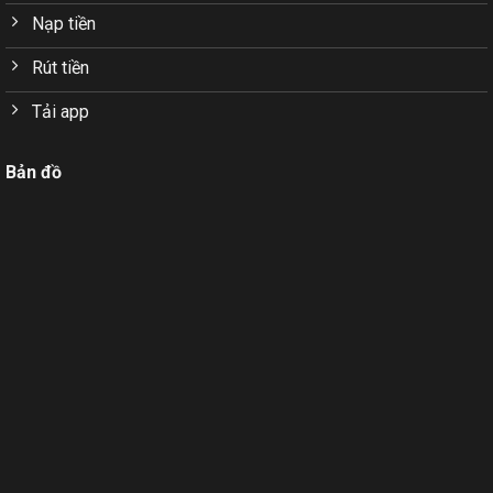
Nạp tiền
Rút tiền
Tải app
Bản đồ