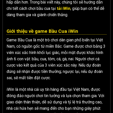
hấp dẫn hơn. Trong bài viết này, chúng tôi sẽ hướng dẫn
chi tiết cách chơi bầu cua tại
tải iWin
, giúp bạn có thể dễ
dàng tham gia và giành chiến thắng.
Giới thiệu về game Bầu Cua iWin
Game Bầu Cua là một trò chơi dân gian phổ biến tại Việt
Nam, có nguồn gốc từ miền Bắc. Game được chơi bằng 3
viên xúc xắc hình khối lục giác, mỗi mặt được khắc hình
ảnh 6 con vật: bầu, cua, tôm, cá, gà, nai. Người chơi cá
cược vào kết quả của 3 viên xúc xắc này. Nếu dự đoán
đúng sẽ nhận được tiền thưởng; ngược lại, nếu dự đoán
sai, sẽ mất tiền đặt cược.
iWin là một nhà cái uy tín hàng đầu tại Việt Nam, được
đông đảo người chơi tin tưởng và lựa chọn tham gia. Với
giao diện thân thiện, dễ sử dụng và tỷ lệ trả thưởng cao,
nhà cái hứa hẹn sẽ mang đến cho bạn những giây phút