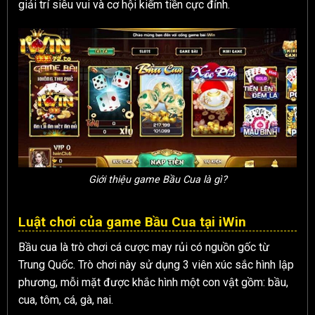
giải trí siêu vui và cơ hội kiếm tiền cực đỉnh.
Giới thiệu game Bầu Cua là gì?
Luật chơi của game Bầu Cua tại iWin
Bầu cua là trò chơi cá cược may rủi có nguồn gốc từ
Trung Quốc. Trò chơi này sử dụng 3 viên xúc sắc hình lập
phương, mỗi mặt được khắc hình một con vật gồm: bầu,
cua, tôm, cá, gà, nai.