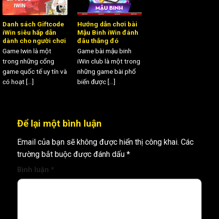
Danh sách Giftcode
Hướng dẫn chơi bài
iWin siêu hấp dẫn
Mậu Binh iWin đánh
dành cho người chơi
đâu thắng đó
Game Iwin là một
Game bài mậu binh
trong những cổng
iWin club là một trong
game quốc tế uy tín và
những game bài phổ
có hoạt [...]
biến được [...]
Để lại một bình luận
Email của bạn sẽ không được hiển thị công khai.
Các
trường bắt buộc được đánh dấu
*
Bình luận
*