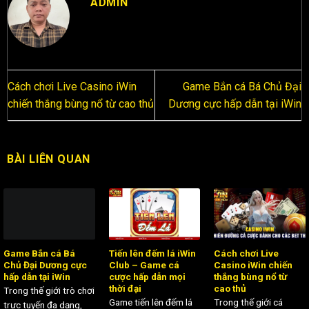
ADMIN
Cách chơi Live Casino iWin
Game Bắn cá Bá Chủ Đại
chiến thắng bùng nổ từ cao thủ
Dương cực hấp dẫn tại iWin
BÀI LIÊN QUAN
Game Bắn cá Bá
Tiến lên đếm lá iWin
Cách chơi Live
Chủ Đại Dương cực
Club – Game cá
Casino iWin chiến
hấp dẫn tại iWin
cược hấp dẫn mọi
thắng bùng nổ từ
thời đại
cao thủ
Trong thế giới trò chơi
Game tiến lên đếm lá
Trong thế giới cá
trực tuyến đa dạng,