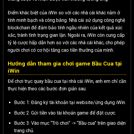
Điểm khác biệt của iWin so với các nhà cái khác nằm ở
tính minh bạch và công bằng. Nhà cái sử dụng công nghệ
blockchain để đảm bảo tính ngẫu nhiên của kết quả xúc
xắc, tránh tình trạng gian lận. Ngoài ra, iWin còn cung cấp
tỷ lệ cược hấp dẫn hơn so với các nhà cái khác, cho phép
người chơi có cơ hội tăng cao tiền thưởng của mình.
Hướng dẫn tham gia chơi game Bầu Cua tại
iWin
Để chơi trục quay bầu cua tại nhà cái iWin, anh em chỉ cần
thực hiện theo các bước đơn giản sau:
Bước 1: Đăng ký tài khoản tại website/ứng dụng iWin.
Bước 2: Gửi tiền vào tài khoản game để đặt cược.
Bước 3: Vào mục “Trò chơi” -> “Bầu cua” trên giao diện
trang chủ.