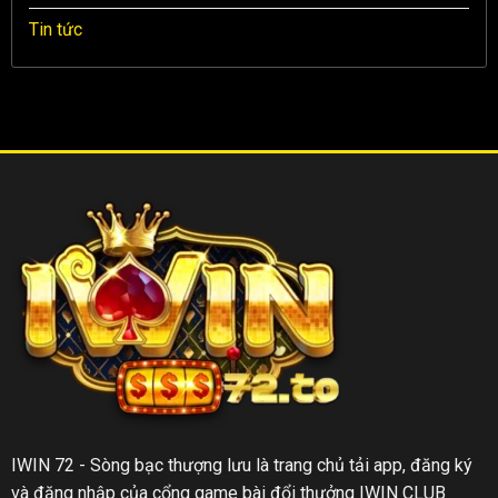
Tin tức
IWIN 72
- Sòng bạc thượng lưu là trang chủ tải app, đăng ký
và đăng nhập của cổng game bài đổi thưởng IWIN CLUB