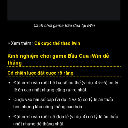
Cách chơi game Bầu Cua tại iWin
> Xem thêm :
Cá cược thể thao Iwin
Kinh nghiệm chơi game Bầu Cua iWin dễ
thắng
Có chiến lược đặt cược rõ ràng
Đặt cược vào một bộ ba số cụ thể (ví dụ: 4-5-6) có tỷ
lệ ăn cao nhất nhưng cũng rủi ro nhất.
Cược vào hai số cặp (ví dụ: 4 và 5) có tỷ lệ ăn thấp
hơn nhưng khả năng thắng cao hơn.
Đặt cược vào một số đơn lẻ (ví dụ: 4) có tỷ lệ ăn thấp
nhất nhưng dễ thắng nhất.