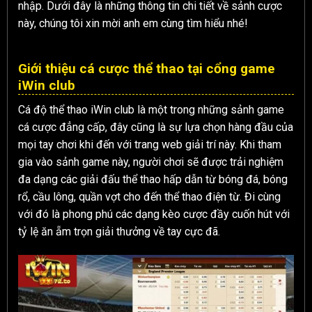
nhập. Dưới đây là những thông tin chi tiết về sảnh cược
này, chúng tôi xin mời anh em cùng tìm hiểu nhé!
Giới thiệu cá cược thể thao tại cổng game
iWin club
Cá độ thể thao iWin club là một trong những sảnh game
cá cược đẳng cấp, đây cũng là sự lựa chọn hàng đầu của
mọi tay chơi khi đến với trang web giải trí này. Khi tham
gia vào sảnh game này, người chơi sẽ được trải nghiệm
đa dạng các giải đấu thể thao hấp dẫn từ bóng đá, bóng
rổ, cầu lông, quần vợt cho đến thể thao điện từ. Đi cùng
với đó là phong phú các dạng kèo cược đầy cuốn hút với
tỷ lệ ăn ẵm trọn giải thưởng về tay cực đã.