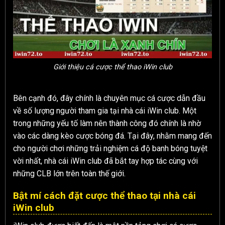
Giới thiệu cá cược thể thao iWin club
Bên cạnh đó, đây chính là chuyên mục cá cược dẫn đầu
về số lượng người tham gia tại nhà cái iWin club. Một
trong những yếu tố làm nên thành công đó chính là nhờ
vào các dàng kèo cược bóng đá. Tại đây, nhằm mang đến
cho người chơi những trải nghiệm cá độ banh bóng tuyệt
vời nhất, nhà cái iWin club đã bắt tay hợp tác cùng với
những CLB lớn trên toàn thế giới.
Bật mí cách đặt cược thể thao tại nhà cái
iWin club