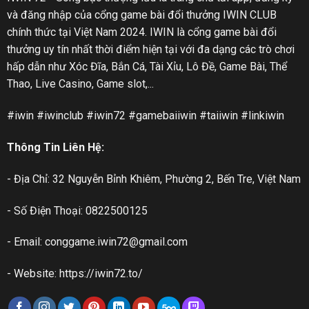
và đăng nhập của cổng game bài đổi thưởng IWIN CLUB
chính thức tại Việt Nam 2024. IWIN là cổng game bài đổi
thưởng uy tín nhất thời điểm hiện tại với đa dạng các trò chơi
hấp dẫn như Xóc Đĩa, Bắn Cá, Tài Xỉu, Lô Đề, Game Bài, Thể
Thao, Live Casino, Game slot,...
#iwin #iwinclub #iwin72 #gamebaiiwin #taiiwin #linkiwin
Thông Tin Liên Hệ:
- Địa Chỉ:
32 Nguyễn Bỉnh Khiêm, Phường 2, Bến Tre, Việt Nam
- Số Điện Thoại:
0822500125
- Email:
conggame.iwin72@gmail.com
- Website: https://iwin72.to/