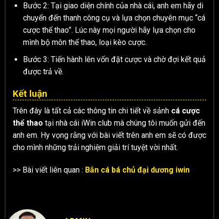
Bước 2: Tại giao diện chính của nhà cái, anh em hãy di
chuyển đến thanh công cụ và lựa chọn chuyên mục “cá
cược thể thao”. Lúc này mọi người hãy lựa chọn cho
mình bộ môn thể thao, loại kèo cược.
Bước 3: Tiến hành lên vốn đặt cược và chờ đợi kết quả
được trả về.
Kết luận
Trên đây là tất cả các thông tin chi tiết về sảnh
cá cược
thể thao
tại nhà cái iWin club mà chúng tôi muốn gửi đến
anh em. Hy vọng rằng với bài viết trên anh em sẽ có được
cho mình những trải nghiệm giải trí tuyệt vời nhất.
>> Bài viết liên quan :
Bắn cá bá chủ đại dương iwin