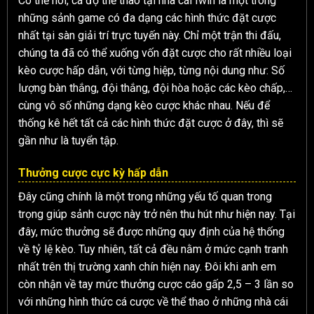
Có thể nói, cá độ thể thao tại nhà cái Iwin là một trong
những sảnh game có đa dạng các hình thức đặt cược
nhất tại sàn giải trí trực tuyến này. Chỉ một trận thi đấu,
chúng ta đã có thể xuống vốn đặt cược cho rất nhiều loại
kèo cược hấp dẫn, với từng hiệp, từng nội dung như: Số
lượng bàn thắng, đội thắng, đội hòa hoặc các kèo chấp,…
cùng vô số những dạng kèo cược khác nhau. Nếu để
thống kê hết tất cả các hình thức đặt cược ở đây, thì sẽ
gần như là tuyển tập.
Thưởng cược cực kỳ hấp dẫn
Đây cũng chính là một trong những yếu tố quan trong
trọng giúp sảnh cược này trở nên thu hút như hiện nay. Tại
đây, mức thưởng sẽ được những quy định của hệ thống
về tỷ lệ kèo. Tuy nhiên, tất cả đều nằm ở mức cạnh tranh
nhất trên thị trường xanh chín hiện nay. Đôi khi anh em
còn nhận về tay mức thưởng cược cáo gấp 2,5 – 3 lần so
với những hình thức cá cược về thể thao ở những nhà cái