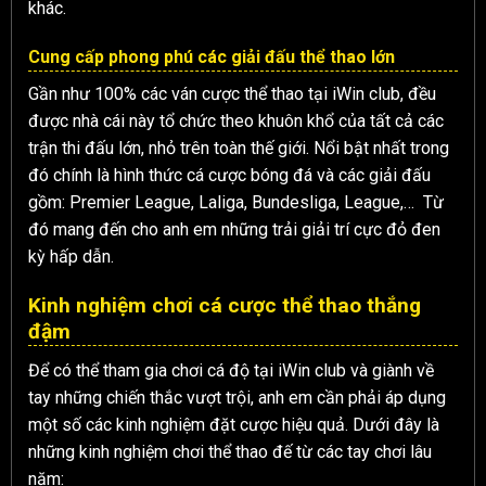
khác.
Cung cấp phong phú các giải đấu thể thao lớn
Gần như 100% các ván cược thể thao tại iWin club, đều
được nhà cái này tổ chức theo khuôn khổ của tất cả các
trận thi đấu lớn, nhỏ trên toàn thế giới. Nổi bật nhất trong
đó chính là hình thức cá cược bóng đá và các giải đấu
gồm: Premier League, Laliga, Bundesliga, League,… Từ
đó mang đến cho anh em những trải giải trí cực đỏ đen
kỳ hấp dẫn.
Kinh nghiệm chơi cá cược thể thao thắng
đậm
Để có thể tham gia chơi cá độ tại iWin club và giành về
tay những chiến thắc vượt trội, anh em cần phải áp dụng
một số các kinh nghiệm đặt cược hiệu quả. Dưới đây là
những kinh nghiệm chơi thể thao đế từ các tay chơi lâu
năm: