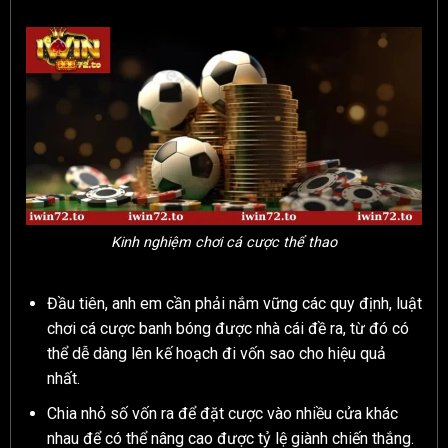
Kinh nghiệm chơi cá cược thể thao
Đầu tiên, anh em cần phải nắm vững các quy định, luật
chơi cá cược banh bóng được nhà cái đề ra, từ đó có
thể dễ dàng lên kế hoạch đi vốn sao cho hiệu quả
nhất.
Chia nhỏ số vốn ra để đặt cược vào nhiều cửa khác
nhau để có thể nâng cao được tỷ lệ giành chiến thắng.