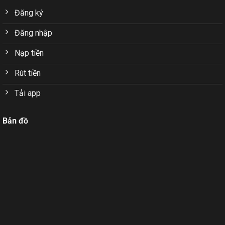
Đăng ký
Đăng nhập
Nạp tiền
Rút tiền
Tải app
Bản đồ