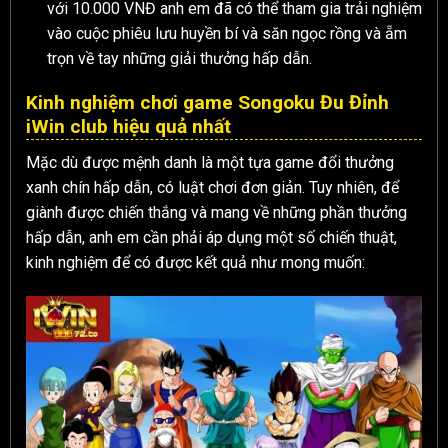
với 10.000 VNĐ anh em đã có thể tham gia trải nghiệm
vào cuộc phiêu lưu huyền bí và săn ngọc rồng và ẵm
trọn về tay những giải thưởng hấp dẫn.
Kinh nghiệm chơi game Songoku Đu Đỉnh
iWin club hiệu quả nhất
Mặc dù được mệnh danh là một tựa game đổi thưởng
xanh chín hấp dẫn, có luật chơi đơn giản. Tuy nhiên, để
giành được chiến thắng và mang về những phần thưởng
hấp dẫn, anh em cần phải áp dụng một số chiến thuật,
kinh nghiệm để có được kết quả như mong muốn: