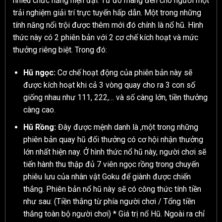
nhiều chức năng hiện đại. Từ đó mang đến cho người một
trải nghiệm giải trí trực tuyến hấp dẫn. Một trong những
tính năng nổi trội được thêm mới đó chính là nổ hũ. Hình
thức này có 2 phiên bản với 2 cơ chế kích hoạt và mức
thưởng riêng biệt. Trong đó:
Hũ ngọc:
Cơ chế hoạt động của phiên bản này sẽ
được kích hoạt khi cả 3 vòng quay cho ra 3 con số
giống nhau như 111, 222,… và số càng lớn, tiền thưởng
càng cao.
Hũ Rồng:
Đây được mệnh danh là ,một trong những
phiên bản quay hũ đổi thưởng có cơ hội nhận thưởng
lớn nhất hiện nay. Ở hình thức nổ hũ này, người chơi sẽ
tiến hành thu thập đủ 7 viên ngọc rồng trong chuyến
phiêu lưu của nhân vật Goku để giành được chiến
thắng. Phiên bản nổ hũ này sẽ có công thức tính tiền
như sau: (Tiền thắng từ phía người chơi / Tổng tiền
thắng toàn bộ người chơi) * Giá trị nổ Hũ. Ngoài ra chỉ