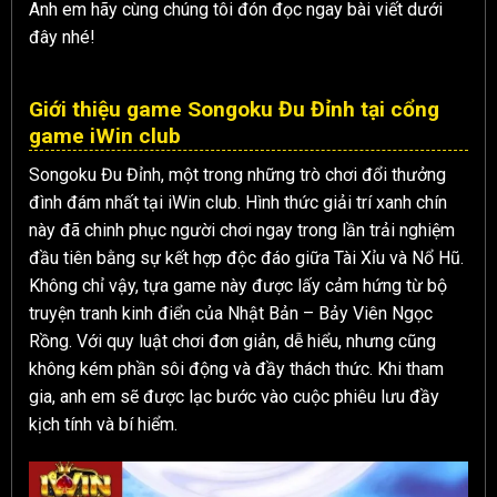
Anh em hãy cùng chúng tôi đón đọc ngay bài viết dưới
đây nhé!
Giới thiệu game Songoku Đu Đỉnh tại cổng
game iWin club
Songoku Đu Đỉnh, một trong những trò chơi đổi thưởng
đình đám nhất tại iWin club. Hình thức giải trí xanh chín
này đã chinh phục người chơi ngay trong lần trải nghiệm
đầu tiên bằng sự kết hợp độc đáo giữa Tài Xỉu và Nổ Hũ.
Không chỉ vậy, tựa game này được lấy cảm hứng từ bộ
truyện tranh kinh điển của Nhật Bản – Bảy Viên Ngọc
Rồng. Với quy luật chơi đơn giản, dễ hiểu, nhưng cũng
không kém phần sôi động và đầy thách thức. Khi tham
gia, anh em sẽ được lạc bước vào cuộc phiêu lưu đầy
kịch tính và bí hiểm.