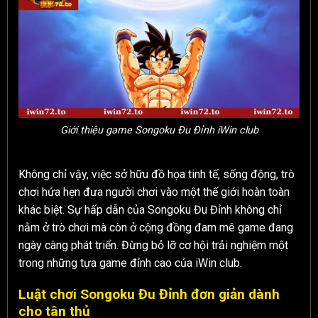
Giới thiệu game Songoku Đu Đỉnh iWin club
Không chỉ vậy, việc sở hữu đồ họa tinh tế, sống động, trò
chơi hứa hẹn đưa người chơi vào một thế giới hoàn toàn
khác biệt. Sự hấp dẫn của Songoku Đu Đỉnh không chỉ
nằm ở trò chơi mà còn ở cộng đồng đam mê game đang
ngày càng phát triển. Đừng bỏ lỡ cơ hội trải nghiệm một
trong những tựa game đỉnh cao của iWin club.
Luật chơi Songoku Đu Đỉnh đơn giản dành
cho tân thủ