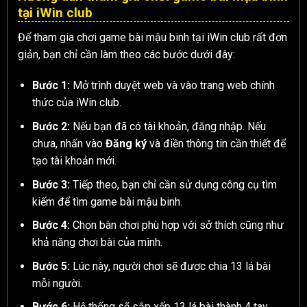
tại iWin club
Để tham gia chơi game bài mậu binh tại iWin club rất đơn
giản, bạn chỉ cần làm theo các bước dưới đây:
Bước 1:
Mở trình duyệt web và vào trang web chính
thức của iWin club.
Bước 2:
Nếu bạn đã có tài khoản, đăng nhập. Nếu
chưa, nhấn vào
Đăng ký
và điền thông tin cần thiết để
tạo tài khoản mới.
Bước 3:
Tiếp theo, bạn chỉ cần sử dụng công cụ tìm
kiếm để tìm game bài mậu binh.
Bước 4:
Chọn bàn chơi phù hợp với sở thích cũng như
khả năng chơi bài của mình.
Bước 5:
Lúc này, người chơi sẽ được chia 13 lá bài
mỗi người.
Bước 6:
Hệ thống sẽ sắp xếp 13 lá bài thành 4 tay.