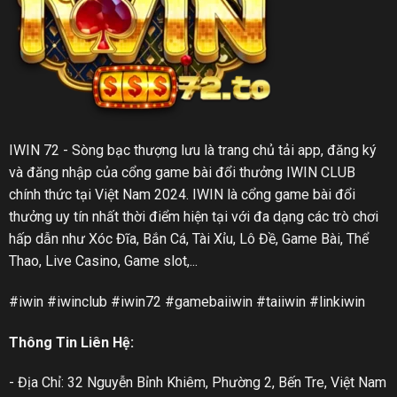
IWIN 72
- Sòng bạc thượng lưu là trang chủ tải app, đăng ký
và đăng nhập của cổng game bài đổi thưởng IWIN CLUB
chính thức tại Việt Nam 2024. IWIN là cổng game bài đổi
thưởng uy tín nhất thời điểm hiện tại với đa dạng các trò chơi
hấp dẫn như Xóc Đĩa, Bắn Cá, Tài Xỉu, Lô Đề, Game Bài, Thể
Thao, Live Casino, Game slot,...
#iwin #iwinclub #iwin72 #gamebaiiwin #taiiwin #linkiwin
Thông Tin Liên Hệ:
- Địa Chỉ:
32 Nguyễn Bỉnh Khiêm, Phường 2, Bến Tre, Việt Nam