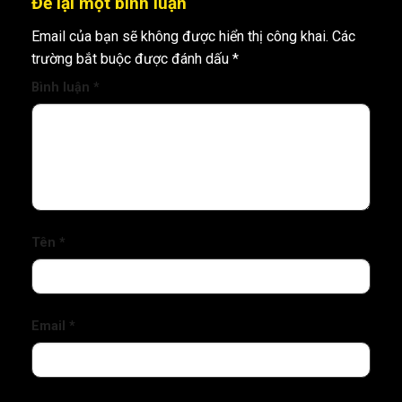
Để lại một bình luận
Email của bạn sẽ không được hiển thị công khai.
Các
trường bắt buộc được đánh dấu
*
Bình luận
*
Tên
*
Email
*