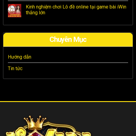
Kinh nghiệm chơi Lô đề online tại game bài iWin
thắng lớn
Chuyên Mục
Hướng dẫn
Tin tức